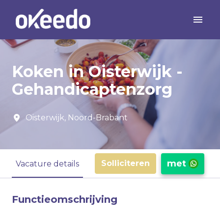
Overslaan
naar
Homepagina
content
Koken in Oisterwijk -
Gehandicaptenzorg
Oisterwijk
,
Noord-Brabant
met
Solliciteren
Vacature details
Functieomschrijving