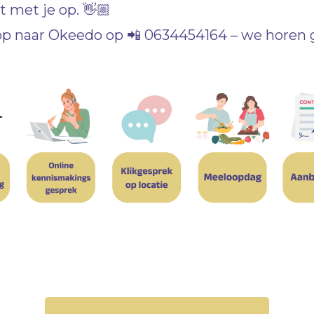
met je op. 👋🏼
 naar Okeedo op 📲 0634454164 – we horen g