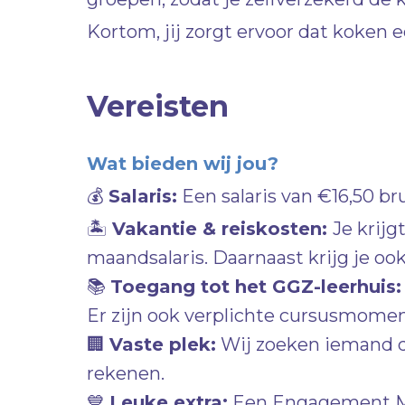
Kortom, jij zorgt ervoor dat koken e
Vereisten
Wat bieden wij jou?
💰
Salaris:
Een salaris van €16,50 br
🏝
Vakantie & reiskosten:
Je krij
maandsalaris. Daarnaast krijg je oo
📚
Toegang tot het GGZ-leerhuis:
Er zijn ook verplichte cursusmoment
🏢
Vaste plek:
Wij zoeken iemand di
rekenen.
💙
Leuke extra:
Een Engagement Mana