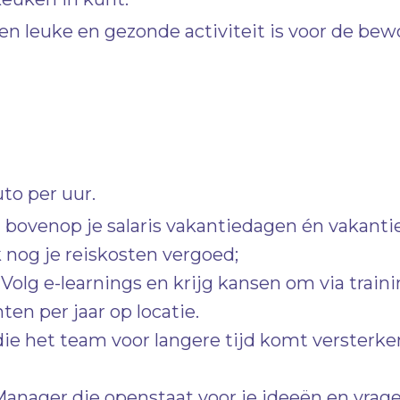
en leuke en gezonde activiteit is voor de bewo
uto per uur.
gt bovenop je salaris vakantiedagen én vakant
k nog je reiskosten vergoed;
Volg e-learnings en krijg kansen om via train
en per jaar op locatie.
e het team voor langere tijd komt versterke
ger die openstaat voor je ideeën en vragen 