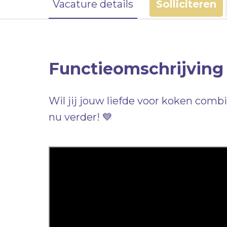
Vacature details
Solliciteren
Functieomschrijving
Wil jij jouw liefde voor koken comb
nu verder! 💙