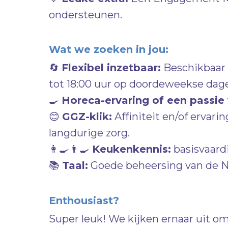
ondersteunen.
Wat we zoeken in jou:
🔄
Flexibel inzetbaar:
Beschikbaar 
tot 18:00 uur op doordeweekse dag
🍳
Horeca-ervaring of een passie
😊
GGZ-klik:
Affiniteit en/of ervar
langdurige zorg.
👩‍🍳👨‍🍳
Keukenkennis:
basisvaard
📚
Taal:
Goede beheersing van de Ne
Enthousiast?
Super leuk! We kijken ernaar uit om